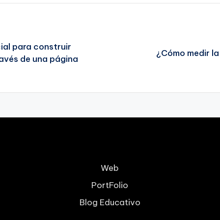
ial para construir
¿Cómo medir la
ravés de una página
Web
PortFolio
Blog Educativo