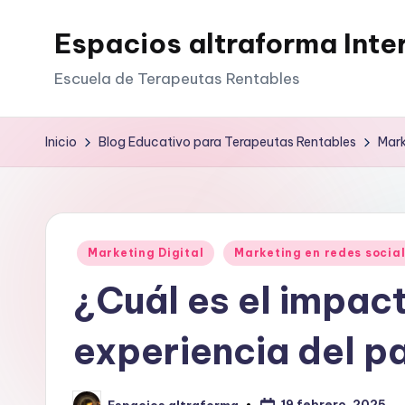
Espacios altraforma Inte
Saltar
al
Escuela de Terapeutas Rentables
contenido
Inicio
Blog Educativo para Terapeutas Rentables
Mark
Publicado
Marketing Digital
Marketing en redes socia
en
¿Cuál es el impact
experiencia del p
19 febrero, 2025
Espacios altraforma