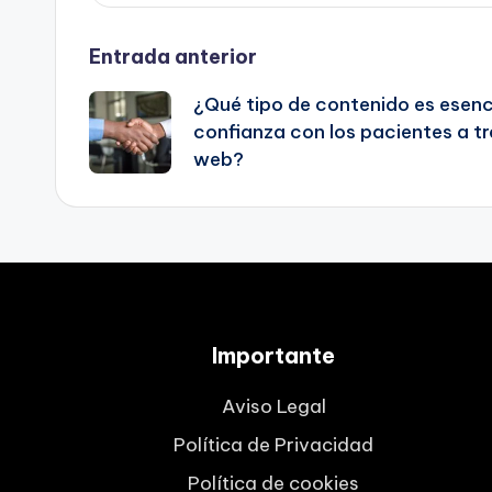
Navegación
Entrada anterior
¿Qué tipo de contenido es esenc
de
confianza con los pacientes a t
web?
entradas
Importante
Aviso Legal
Política de Privacidad
Política de cookies