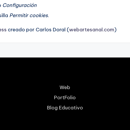
o
Configuración
illa
Permitir cookies
.
ess
creado por Carlos Doral (
webartesanal.com
)
Web
PortFolio
Blog Educativo